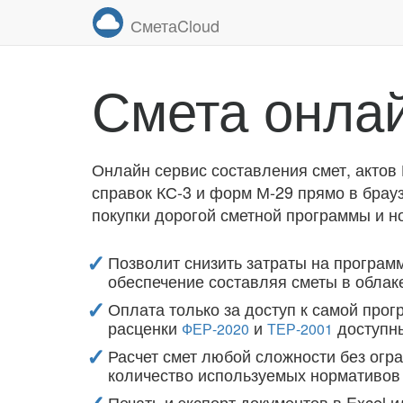
СметаCloud
Смета онла
Онлайн сервис составления смет, актов 
справок КС-3 и форм М-29 прямо в брауз
покупки дорогой сметной программы и н
Позволит снизить затраты на програм
обеспечение составляя сметы в облак
Оплата только за доступ к самой прог
расценки
и
доступн
ФЕР-2020
ТЕР-2001
Расчет смет любой сложности без огр
количество используемых нормативов
Печать и экспорт документов в Excel 