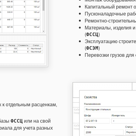
Капитальный ремонт о
Пусконаладочные раб
Ремонтно-строительны
Материалы, изделия и
(
)
ФССЦ
Эксплуатацию строите
(
)
ФСЭМ
Перевозки грузов для 
 к отдельным расценкам,
 базы
или на свой
ФССЦ
риала для учета разных