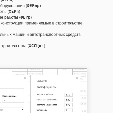
борудования (
)
ФЕРмр
оты (
)
ФЕРп
е работы (
)
ФЕРр
 конструкции применяемые в строительстве
льных машин и автотранспортных средств
строительства (
)
ФССЦпг