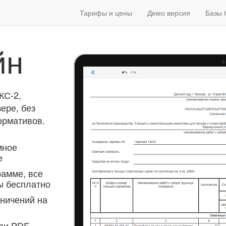
Тарифы и цены
Демо версия
Базы 
йн
КС-2,
ере, без
ормативов.
мное
е
рамме, все
ы бесплатно
аничений на
или PDF